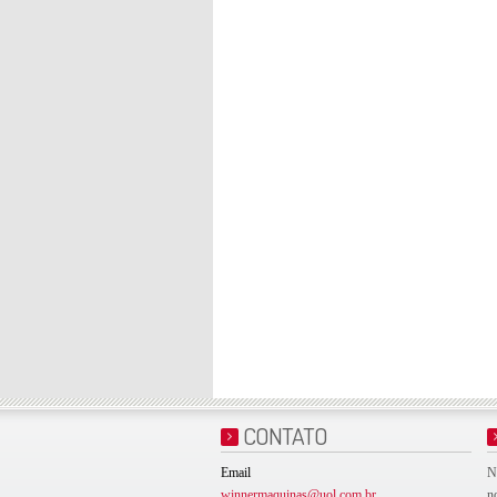
CONTATO
Email
N
winnermaquinas@uol.com.br
n