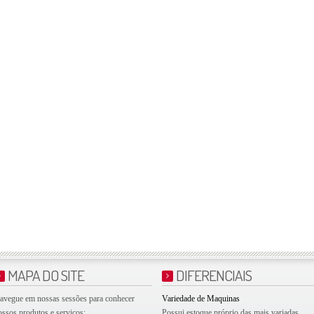
MAPA DO SITE
DIFERENCIAIS
avegue em nossas sessões para conhecer
Variedade de Maquinas
ossos produtos e serviços:
Possui estoque próprio das mais variadas