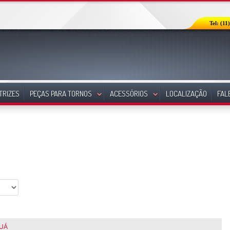
Tel: (11
TRIZES
PEÇAS PARA TORNOS
ACESSÓRIOS
LOCALIZAÇÃO
FAL
AUÁ