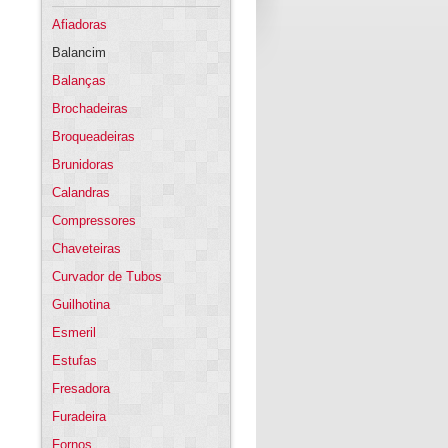
Afiadoras
Balancim
Balanças
Brochadeiras
Broqueadeiras
Brunidoras
Calandras
Compressores
Chaveteiras
Curvador de Tubos
Guilhotina
Esmeril
Estufas
Fresadora
Furadeira
Fornos