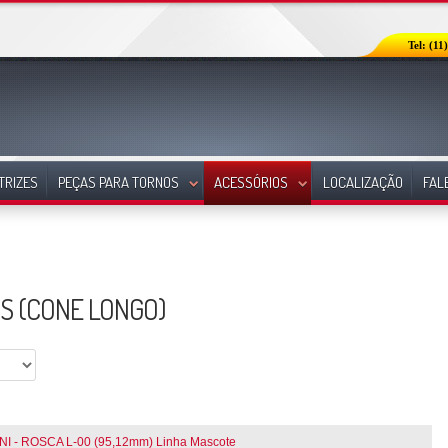
Tel: (11
TRIZES
PEÇAS PARA TORNOS
ACESSÓRIOS
LOCALIZAÇÃO
FAL
S (CONE LONGO)
- ROSCA L-00 (95,12mm) Linha Mascote