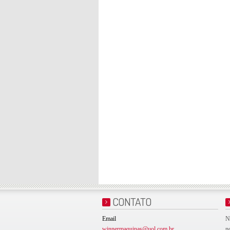
CONTATO
Email
N
winnermaquinas@uol.com.br
n