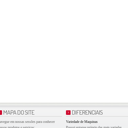
MAPA DO SITE
DIFERENCIAIS
avegue em nossas sessões para conhecer
Variedade de Maquinas
ossos produtos e serviços:
Possui estoque próprio das mais variadas