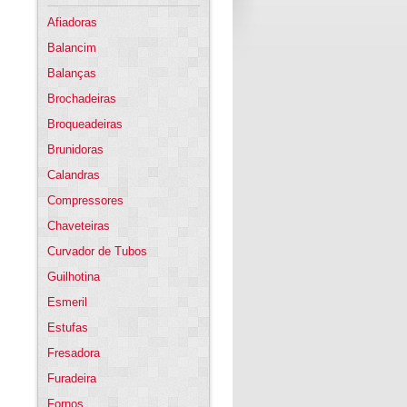
Afiadoras
Balancim
Balanças
Brochadeiras
Broqueadeiras
Brunidoras
Calandras
Compressores
Chaveteiras
Curvador de Tubos
Guilhotina
Esmeril
Estufas
Fresadora
Furadeira
Fornos