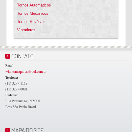
Tornos Automáticos
Tornos Mecânicos
Tornos Revólver
Vibradores
CONTATO
Email
winnermaquinas@uol.com.br
Telefones
(11) 3277-1119
(11) 3277-0001
Endereço
Rua Piratininga, 892/900
Brás São Paulo Brasil
MAPA DO SITE