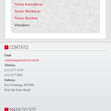
Tornos Automáticos
Tornos Mecânicos
Tornos Revólver
Vibradores
CONTATO
Email
winnermaquinas@uol.com.br
Telefones
(11) 3277-1119
(11) 3277-0001
Endereço
Rua Piratininga, 892/900
Brás São Paulo Brasil
MAPA DO SITE