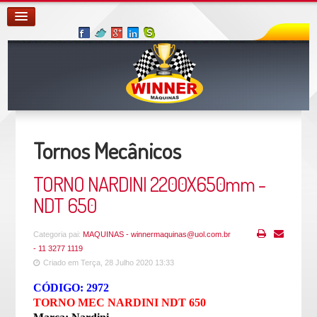
Tornos Mecânicos
TORNO NARDINI 2200X650mm -
NDT 650
Categoria pai:
MAQUINAS - winnermaquinas@uol.com.br
- 11 3277 1119
Criado em Terça, 28 Julho 2020 13:33
CÓDIGO: 2972
TORNO MEC NARDINI NDT 650